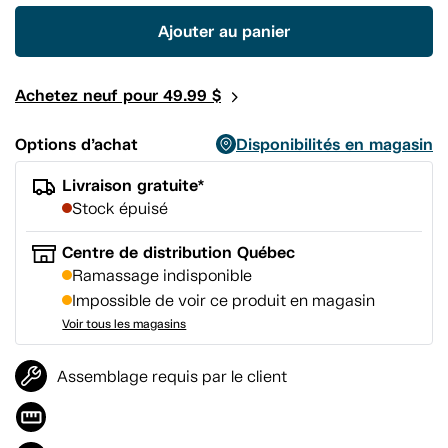
produit.
Lien
Ajouter au panier
vers
la
même
page.
Achetez neuf pour 49.99 $
Options d’achat
Disponibilités en magasin
Livraison gratuite*
Stock épuisé
Centre de distribution Québec
Ramassage indisponible
Impossible de voir ce produit en magasin
Voir tous les magasins
Assemblage requis par le client