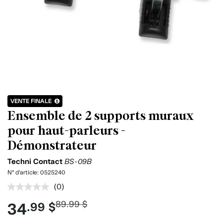
VENTE FINALE
Ensemble de 2 supports muraux
pour haut-parleurs -
Démonstrateur
Techni Contact
BS-09B
N° d'article:
0525240
(0)
Aucune
cote
89.99 $
34
.99 $
pour
ce