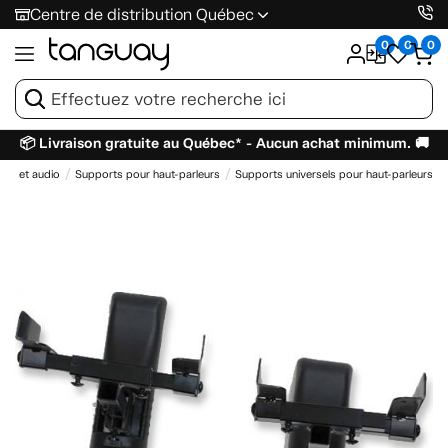
Centre de distribution Québec
0
0
0
📦 Livraison gratuite au Québec* - Aucun achat minimum. 🚚
urs et audio
Supports pour haut-parleurs
Supports universels pour haut-parleurs