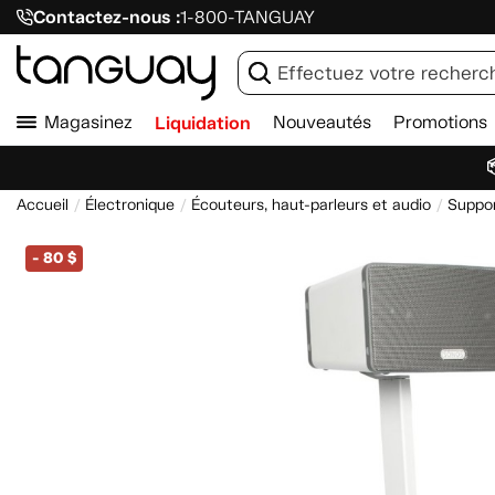
Contactez-nous :
1-800-TANGUAY
Magasinez
Liquidation
Nouveautés
Promotions

Accueil
Électronique
Écouteurs, haut-parleurs et audio
Suppor
-
80 $