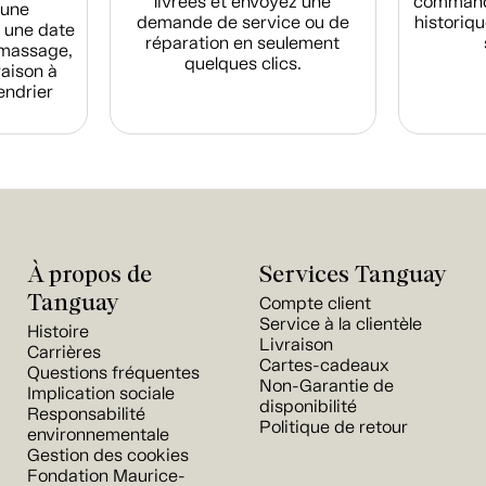
livrées et envoyez une
commande
d'une
demande de service ou de
historiqu
 une date
réparation en seulement
amassage,
quelques clics.
raison à
endrier
À propos de
Services Tanguay
Tanguay
Compte client
Service à la clientèle
Histoire
Livraison
Carrières
Cartes-cadeaux
Questions fréquentes
Non-Garantie de
Implication sociale
disponibilité
Responsabilité
Politique de retour
environnementale
Gestion des cookies
Fondation Maurice-