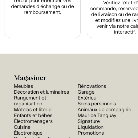
retour pour effectuer vos
Vérifiez l'état 
demandes d'échange ou de
commande, réservez
remboursement.
de livraison ou de r
et modifiez une liv
venir via notre cal
interactif.
Magasiner
Meubles
Rénovations
Décoration et luminaires
Garage
Rangement et
Extérieur
organisation
Soins personnels
Matelas et literie
Animaux de compagnie
Enfants et bébés
Maurice Tanguay
Électroménagers
Signature
Cuisine
Liquidation
Électronique
Promotions