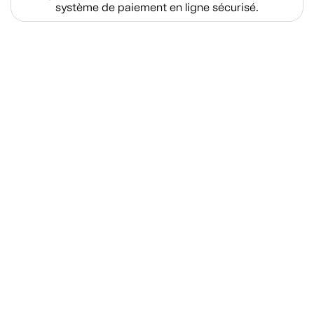
système de paiement en ligne sécurisé.
Magasiner
À propos de Tanguay
Services Tanguay
Paiement et financement
Nous joindre