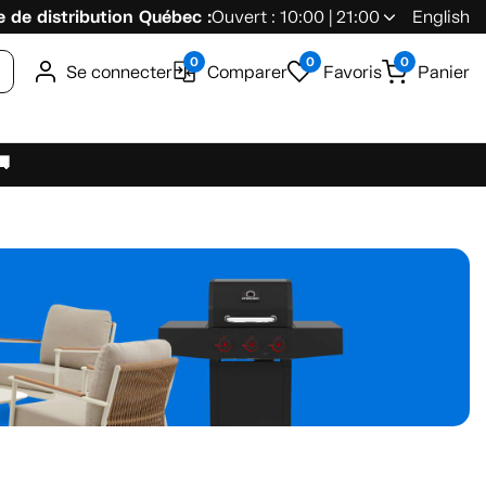
 de distribution Québec :
Ouvert : 10:00 | 21:00
English
0
0
0
Se connecter
Comparer
Favoris
Panier
🚚