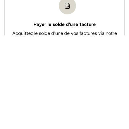
Payer le solde d'une facture
Acquittez le solde d’une de vos factures via notre
système de paiement en ligne sécurisé.
Magasiner
À propos de Tanguay
Services Tanguay