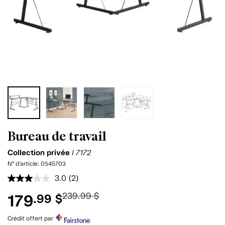
Bureau de travail
Collection privée
I 7172
N° d'article:
0545703
3.0
(2)
Lire
les
239.99 $
179
.99 $
2
commentaires.
Lien
Crédit offert par
vers