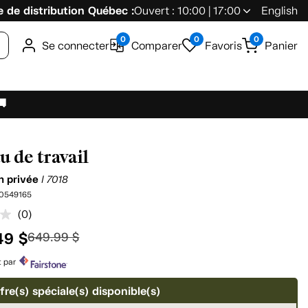
 de distribution Québec :
Ouvert : 10:00 | 17:00
English
0
0
0
Se connecter
Comparer
Favoris
Panier
🚚
u de travail
on privée
I 7018
0549165
(0)
Aucune
cote
49 $
649.99 $
pour
ce
produit.
t par
Lien
vers
fre(s) spéciale(s) disponible(s)
la
même