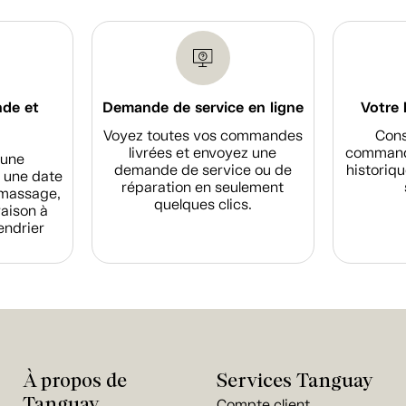
nde et
Demande de service en ligne
Votre 
Voyez toutes vos commandes
Cons
livrées et envoyez une
commande
d'une
demande de service ou de
historiqu
 une date
réparation en seulement
amassage,
quelques clics.
raison à
endrier
À propos de
Services Tanguay
Tanguay
Compte client