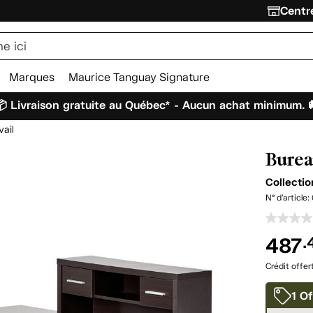
Centre
Marques
Maurice Tanguay Signature
 Livraison gratuite au Québec* - Aucun achat minimum. 
vail
Burea
Collecti
N° d'article:
487
.
Crédit offer
1 Of