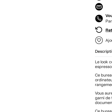
Vou
Par
Ret
Ajo
Descript
Le look 
espresso 
Ce burea
ordinateu
rangemen
Vous aur
garni de 
documen
Ce bureau