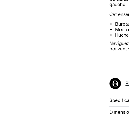
gauche.
Cet ense
Bureau
Meuble
Huche:
Naviguez 
pouvant 
P
Spécific
Dimensi