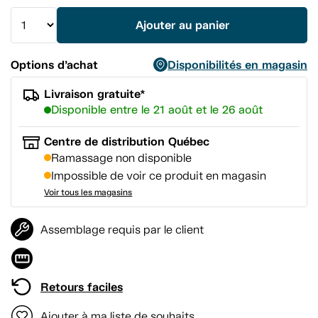
la
même
Ajouter au panier
page.
Options d’achat
Disponibilités en magasin
Livraison gratuite*
Disponible entre le 21 août et le 26 août
Centre de distribution Québec
Ramassage non disponible
Impossible de voir ce produit en magasin
Voir tous les magasins
Assemblage requis par le client
Retours faciles
Ajouter à ma liste de souhaits