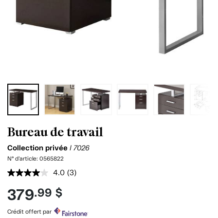
Bureau de travail
Collection privée
I 7026
N° d'article:
0565822
4.0
(3)
Lire
les
379
.99 $
3
commentaires.
Lien
Crédit offert par
vers