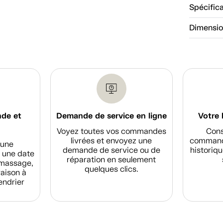
Spécific
Dimensi
nde et
Demande de service en ligne
Votre 
Voyez toutes vos commandes
Cons
livrées et envoyez une
commande
d'une
demande de service ou de
historiqu
 une date
réparation en seulement
amassage,
quelques clics.
raison à
endrier