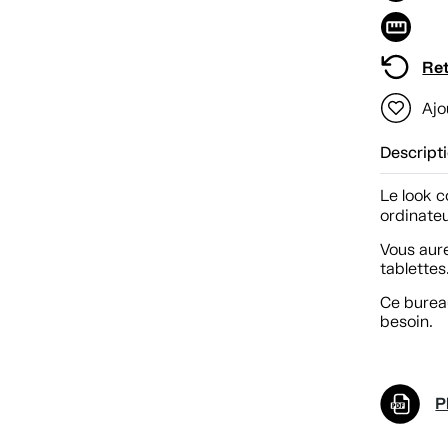
Ret
Ajo
Descript
Le look 
ordinateu
Vous aure
tablettes
Ce bureau
besoin.
P