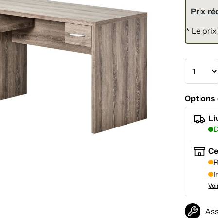
Prix ré
* Le prix
Options 
Li
D
Ce
R
I
Voi
Ass