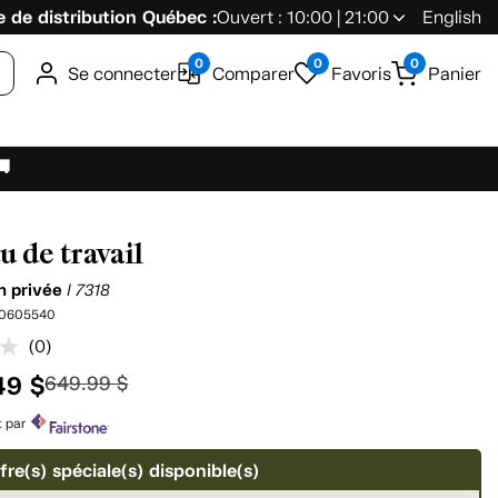
 de distribution Québec :
Ouvert : 10:00 | 21:00
English
0
0
0
Se connecter
Comparer
Favoris
Panier
🚚
u de travail
on privée
I 7318
0605540
(0)
Aucune
cote
49 $
649.99 $
pour
ce
produit.
t par
Lien
vers
fre(s) spéciale(s) disponible(s)
la
même