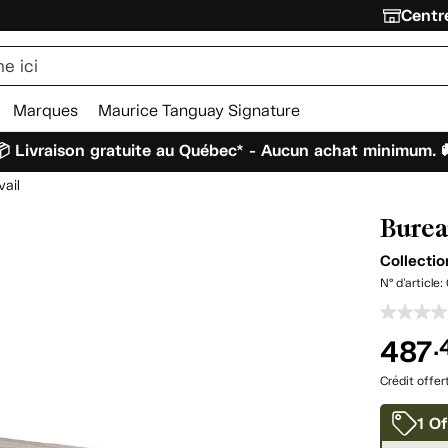
Centre
Marques
Maurice Tanguay Signature
 Livraison gratuite au Québec* - Aucun achat minimum. 
vail
Burea
Collecti
N° d'article:
487
.
Crédit offer
1 Of