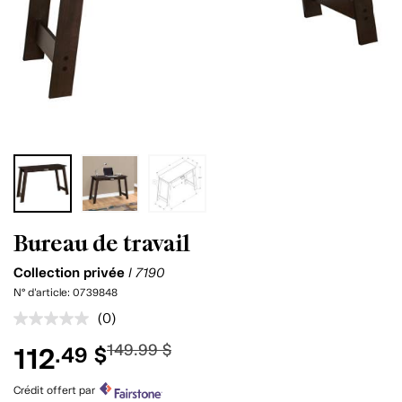
Bureau de travail
Collection privée
I 7190
N° d'article:
0739848
(0)
Aucune
cote
149.99 $
112
.49 $
pour
ce
produit.
Crédit offert par
Lien