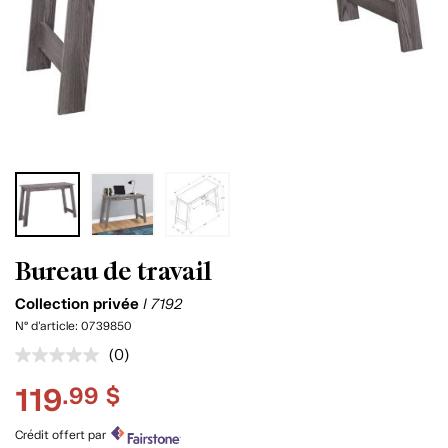
Bureau de travail
Collection privée
I 7192
N° d'article:
0739850
(0)
Aucune
cote
119
.99 $
pour
ce
produit.
Crédit offert par
Lien