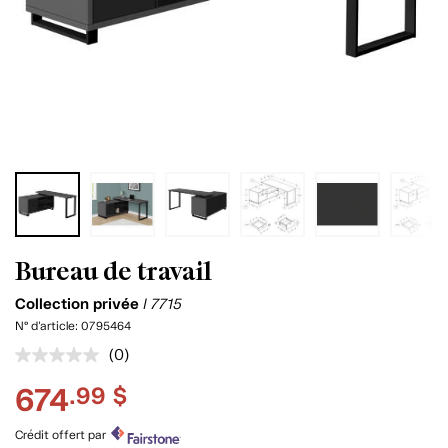
Bureau de travail
Collection privée
I 7715
N° d'article:
0795464
(0)
Aucune
cote
674
.99 $
pour
ce
produit.
Crédit offert par
Lien