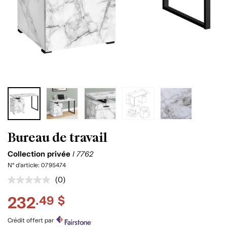
Bureau de travail
Collection privée
I 7762
N° d'article:
0795474
(0)
Aucune
cote
232
.49 $
pour
ce
produit.
Crédit offert par
Lien