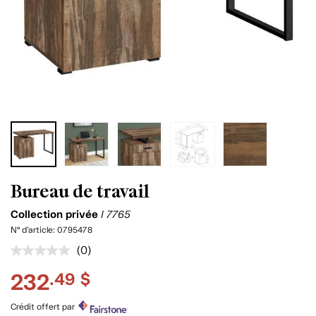
Bureau de travail
Collection privée
I 7765
N° d'article:
0795478
(0)
Aucune
cote
232
.49 $
pour
ce
produit.
Crédit offert par
Lien