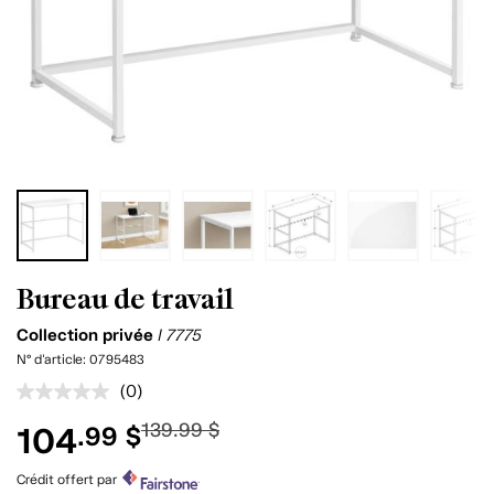
Bureau de travail
Collection privée
I 7775
N° d'article:
0795483
(0)
Aucune
cote
139.99 $
104
.99 $
pour
ce
produit.
Crédit offert par
Lien