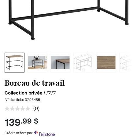
Bureau de travail
Collection privée
I 7777
N° d'article:
0795485
(0)
Aucune
cote
139
.99 $
pour
ce
produit.
Crédit offert par
Lien