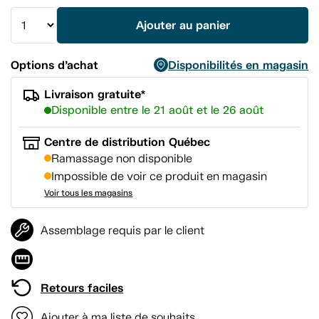
vers
la
Ajouter au panier
même
page.
Options d’achat
Disponibilités en magasin
Livraison gratuite*
Disponible entre le 21 août et le 26 août
Centre de distribution Québec
Ramassage non disponible
Impossible de voir ce produit en magasin
Voir tous les magasins
Assemblage requis par le client
Retours faciles
Ajouter à ma liste de souhaits