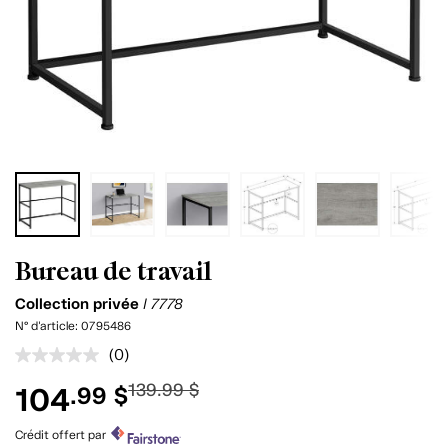
Bureau de travail
Collection privée
I 7778
N° d'article:
0795486
(0)
Aucune
cote
139.99 $
104
.99 $
pour
ce
produit.
Crédit offert par
Lien