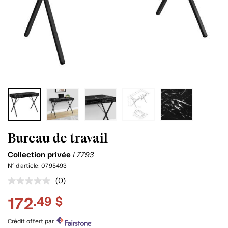
Bureau de travail
Collection privée
I 7793
N° d'article:
0795493
(0)
Aucune
cote
172
.49 $
pour
ce
produit.
Crédit offert par
Lien