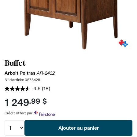
Buffet
Arboit Poitras
AR-2432
N° d'article:
0575428
4.6
(18)
Lire
les
1 249
.99 $
18
commentaires.
Lien
Crédit offert par
vers
la
même
Ajouter au panier
page.