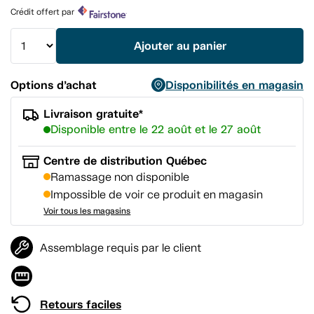
produit.
Crédit offert par
Lien
vers
la
Ajouter au panier
même
page.
Options d’achat
Disponibilités en magasin
Livraison gratuite*
Disponible entre le 22 août et le 27 août
Centre de distribution Québec
Ramassage non disponible
Impossible de voir ce produit en magasin
Voir tous les magasins
Assemblage requis par le client
Retours faciles