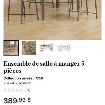
Ensemble de salle à manger 5
pièces
Collection privée
I 1029
N° d'article:
0535030
(0)
Aucune
cote
389
.99 $
pour
ce