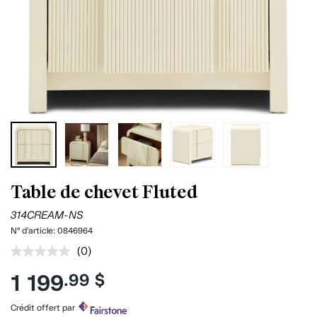
Table de chevet Fluted
314CREAM-NS
N° d'article:
0846964
(0)
Aucune
cote
1 199
.99 $
pour
ce
produit.
Crédit offert par
Lien