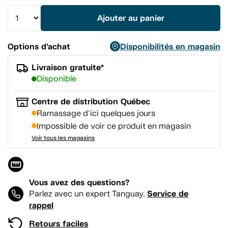
vers
la
Ajouter au panier
même
page.
Options d’achat
Disponibilités en magasin
Livraison gratuite*
Disponible
Centre de distribution Québec
Ramassage d'ici quelques jours
Impossible de voir ce produit en magasin
Voir tous les magasins
Vous avez des questions?
Service de
Parlez avec un expert Tanguay.
rappel
Retours faciles