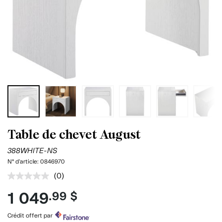
Table de chevet August
388WHITE-NS
N° d'article:
0846970
(0)
Aucune
cote
1 049
.99 $
pour
ce
produit.
Crédit offert par
Lien