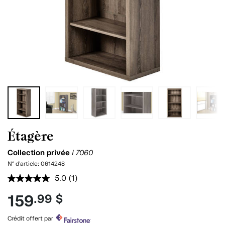
Étagère
Collection privée
I 7060
N° d'article:
0614248
5.0
(1)
Lire
1
159
.99 $
commentaire.
Lien
vers
Crédit offert par
la