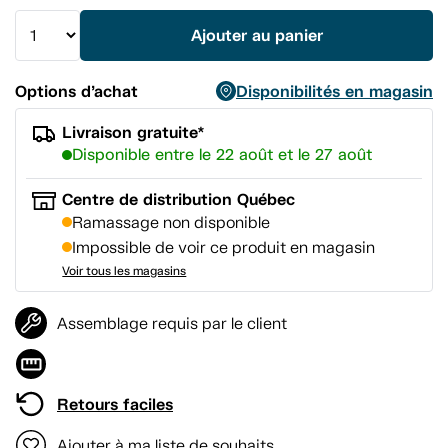
la
même
Ajouter au panier
page.
Options d’achat
Disponibilités en magasin
Livraison gratuite*
Disponible entre le 22 août et le 27 août
Centre de distribution Québec
Ramassage non disponible
Impossible de voir ce produit en magasin
Voir tous les magasins
Assemblage requis par le client
Retours faciles
Ajouter à ma liste de souhaits