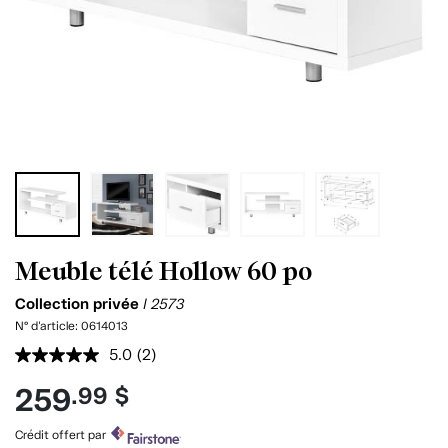
Meuble télé Hollow 60 po
Collection privée
I 2573
N° d'article:
0614013
5.0
(2)
Lire
les
259
.99 $
2
commentaires.
Lien
Crédit offert par
vers