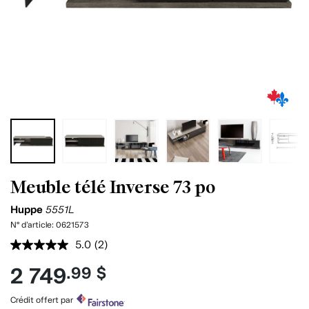
Meuble télé Inverse 73 po
Huppe
5551L
N° d'article:
0621573
5.0
(2)
Lire
les
2 749
.99 $
2
commentaires.
Lien
Crédit offert par
vers