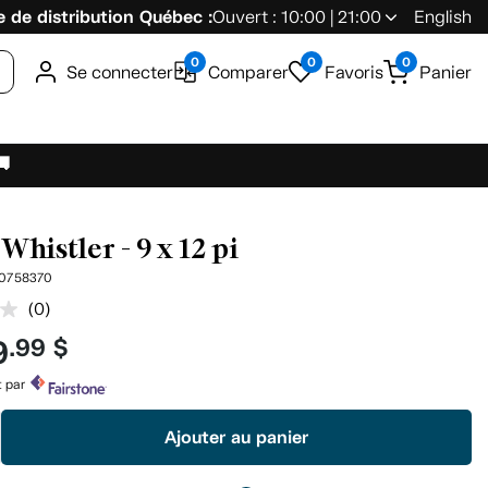
 de distribution Québec :
Ouvert : 10:00 | 21:00
English
0
0
0
Se connecter
Comparer
Favoris
Panier
🚚
Whistler - 9 x 12 pi
0758370
(0)
Aucune
cote
9
.99 $
pour
ce
produit.
t par
Lien
vers
Ajouter au panier
la
même
page.