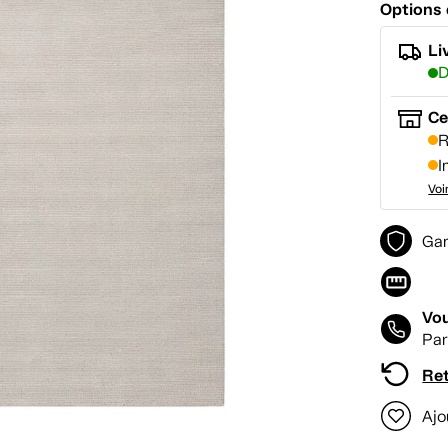
Options 
Li
D
Ce
R
I
Voi
Gar
Vou
Par
Ret
Ajo