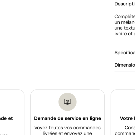
Descript
Complétez
un mélang
une textu
ivoire et 
Spécific
Dimensi
nde et
Demande de service en ligne
Votre 
Voyez toutes vos commandes
Cons
livrées et envoyez une
commande