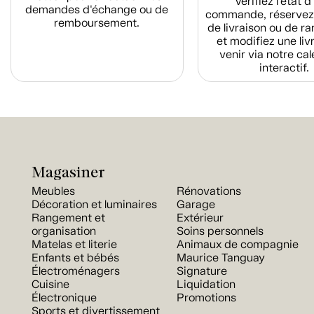
Vérifiez l'état 
demandes d'échange ou de
commande, réservez
remboursement.
de livraison ou de r
et modifiez une liv
venir via notre cal
interactif.
Magasiner
Meubles
Rénovations
Décoration et luminaires
Garage
Rangement et
Extérieur
organisation
Soins personnels
Matelas et literie
Animaux de compagnie
Enfants et bébés
Maurice Tanguay
Électroménagers
Signature
Cuisine
Liquidation
Électronique
Promotions
Sports et divertissement