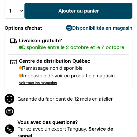
vers
la
Ajouter au panier
même
page.
Options d’achat
Disponibilités en magasin
Livraison gratuite*
Disponible entre le 2 octobre et le 7 octobre
Centre de distribution Québec
Ramassage non disponible
Impossible de voir ce produit en magasin
Voir tous les magasins
Garantie du fabricant de 12 mois en atelier
Vous avez des questions?
Service de
Parlez avec un expert Tanguay.
rappel