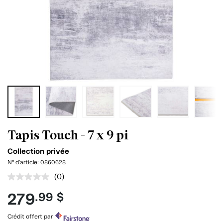
Tapis Touch - 7 x 9 pi
Collection privée
N° d'article:
0860628
(0)
Aucune
cote
279
.99 $
pour
ce
produit.
Crédit offert par
Lien