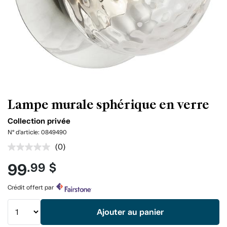
Lampe murale sphérique en verre
Collection privée
N° d'article:
0849490
(0)
Aucune
cote
99
.99 $
pour
ce
produit.
Crédit offert par
Lien
vers
la
Ajouter au panier
même
page.