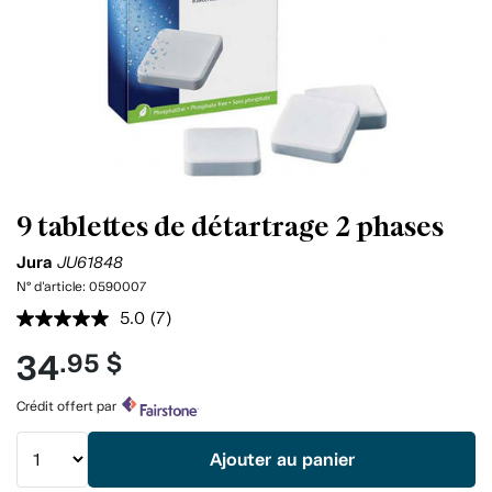
9 tablettes de détartrage 2 phases
Jura
JU61848
N° d'article:
0590007
5.0
(7)
Lire
les
34
.95 $
7
commentaires.
Lien
Crédit offert par
vers
la
même
Ajouter au panier
page.