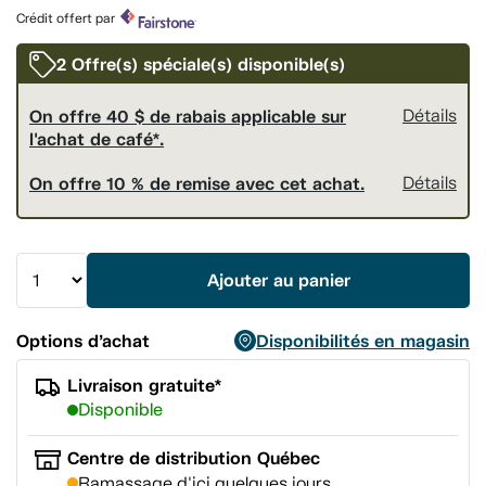
produit.
Crédit offert par
Lien
vers
la
2 Offre(s) spéciale(s) disponible(s)
même
page.
On offre 40 $ de rabais applicable sur
Détails
l'achat de café*.
On offre 10 % de remise avec cet achat.
Détails
Ajouter au panier
Options d’achat
Disponibilités en magasin
Livraison gratuite*
Disponible
Centre de distribution Québec
Ramassage d'ici quelques jours