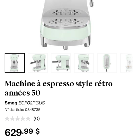
Machine à espresso style rétro
années 50
Smeg
ECF02PGUS
N° d'article:
0848735
(0)
Aucune
cote
629
.99 $
pour
ce