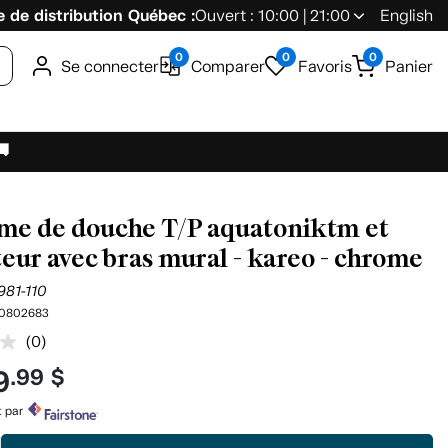
 de distribution Québec :
Ouvert : 10:00 | 21:00
English
0
0
0
Se connecter
Comparer
Favoris
Panier
🚚
me de douche T/P aquatoniktm et
teur avec bras mural - kareo - chrome
981-110
0802683
(0)
Aucune
cote
9
.99 $
pour
ce
produit.
t par
Lien
vers