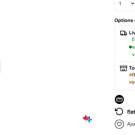
Options 
Li
E
s
v
To
R
I
Ret
Ajo