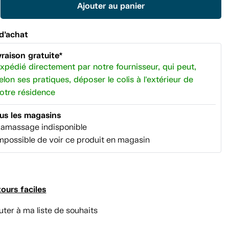
Ajouter au panier
la
même
page.
d’achat
vraison gratuite*
xpédié directement par notre fournisseur, qui peut,
elon ses pratiques, déposer le colis à l'extérieur de
otre résidence
us les magasins
amassage indisponible
mpossible de voir ce produit en magasin
ours faciles
uter à ma liste de souhaits