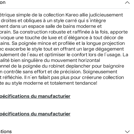
ion
rique simple de la collection Kareo allie judicieusement
s droites et obliques à un style carré qui s´intègre
ment dans un espace salle de bains moderne et
ain. Sa construction robuste et raffinée à la fois, apporte
ivoque une touche de luxe et d´élégance à tout décor de
bains. Sa poignée mince et profilée et la longue projection
ec exacerbe le style tout en offrant un large dégagement
oulement de l´eau et optimiser le confort lors de l´usage. La
alité bien singulière du mouvement horizontal
onnel de la poignée du robinet deplancher pour baignoire
n contrôle sans effort et de précision. Soigneusement
 réfléchie. Il n´en fallait pas plus pour créerune collection
te au style moderne et totalement tendance!
pécifications du manufacturier
pécifications du manufacturier
ations