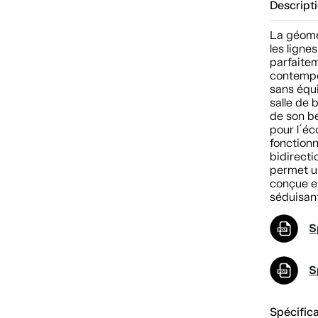
Descript
La géomét
les ligne
parfaite
contempor
sans équ
salle de 
de son b
pour l´éc
fonctionn
bidirecti
permet u
conçue et
séduisan
S
S
Spécific