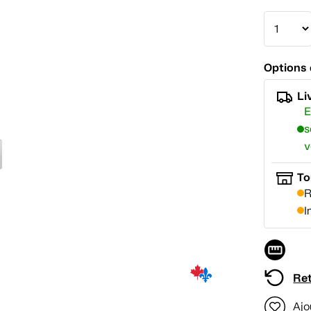
Options 
Li
E
s
v
To
R
I
Ret
Ajo