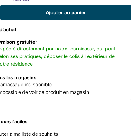
Lien
vers
Ajouter au panier
la
même
page.
d’achat
vraison gratuite*
xpédié directement par notre fournisseur, qui peut,
elon ses pratiques, déposer le colis à l'extérieur de
otre résidence
us les magasins
amassage indisponible
mpossible de voir ce produit en magasin
ours faciles
uter à ma liste de souhaits