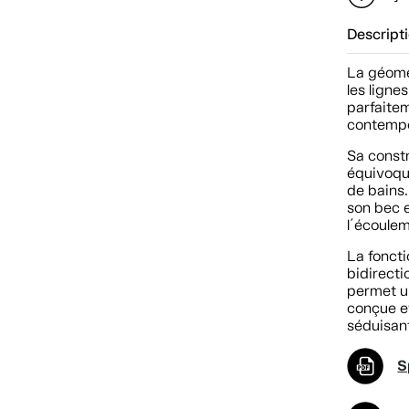
Descript
La géomét
les ligne
parfaite
contempo
Sa constr
équivoque
de bains.
son bec 
l´écoulem
La foncti
bidirecti
permet u
conçue et
séduisan
S