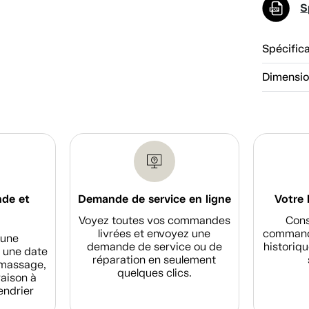
S
Spécific
Dimensi
nde et
Demande de service en ligne
Votre 
Voyez toutes vos commandes
Cons
livrées et envoyez une
commande
d'une
demande de service ou de
historiqu
 une date
réparation en seulement
amassage,
quelques clics.
raison à
endrier