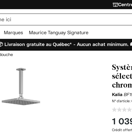
Centre
Marques
Maurice Tanguay Signature
 Livraison gratuite au Québec* - Aucun achat minimum. 
douche
Systè
sélect
chro
Kalia
BF1
N° d'article:
1 03
Crédit offer