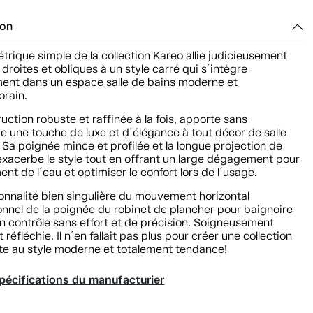
ion
rique simple de la collection Kareo allie judicieusement
s droites et obliques à un style carré qui s´intègre
ment dans un espace salle de bains moderne et
rain.
uction robuste et raffinée à la fois, apporte sans
 une touche de luxe et d´élégance à tout décor de salle
 Sa poignée mince et profilée et la longue projection de
exacerbe le style tout en offrant un large dégagement pour
ent de l´eau et optimiser le confort lors de l´usage.
onnalité bien singulière du mouvement horizontal
onnel de la poignée du robinet de plancher pour baignoire
n contrôle sans effort et de précision. Soigneusement
 réfléchie. Il n´en fallait pas plus pour créer une collection
te au style moderne et totalement tendance!
pécifications du manufacturier