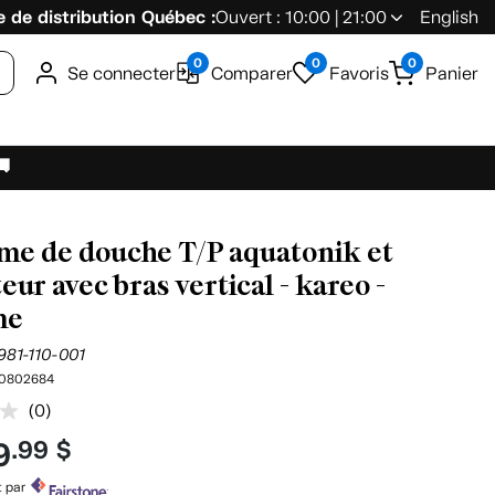
 de distribution Québec :
Ouvert : 10:00 | 21:00
English
0
0
0
Se connecter
Comparer
Favoris
Panier
🚚
me de douche T/P aquatonik et
eur avec bras vertical - kareo -
me
981-110-001
0802684
(0)
Aucune
cote
9
.99 $
pour
ce
produit.
t par