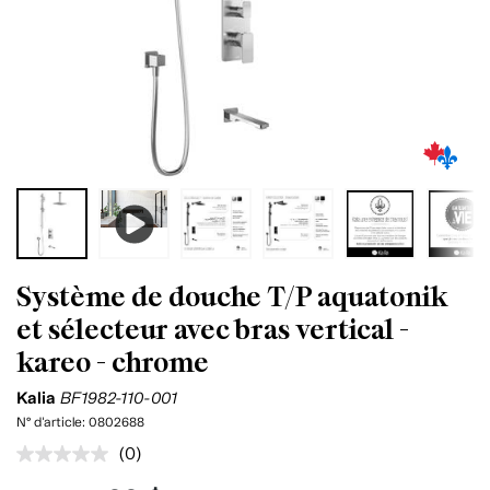
Système de douche T/P aquatonik
et sélecteur avec bras vertical -
kareo - chrome
Kalia
BF1982-110-001
N° d'article:
0802688
(0)
Aucune
cote