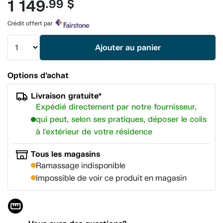
1 149
.99 $
pour
ce
produit.
Crédit offert par
Lien
vers
la
Ajouter au panier
même
page.
Options d’achat
Livraison gratuite*
Expédié directement par notre fournisseur,
qui peut, selon ses pratiques, déposer le colis
à l'extérieur de votre résidence
Tous les magasins
Ramassage indisponible
Impossible de voir ce produit en magasin