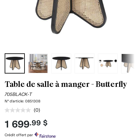
Table de salle à manger - Butterfly
705BLACK-T
N° d'article:
0851308
(0)
Aucune
cote
1 699
.99 $
pour
ce
produit.
Crédit offert par
Lien