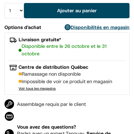
vers
la
Ajouter au panier
même
page.
Options d’achat
Disponibilités en magasin
Livraison gratuite*
Disponible entre le 26 octobre et le 31
octobre
Centre de distribution Québec
Ramassage non disponible
Impossible de voir ce produit en magasin
Voir tous les magasins
Assemblage requis par le client
Vous avez des questions?
Service de
Parlez avec un expert Tanguay.