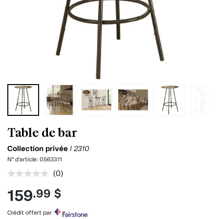
Table de bar
Collection privée
I 2310
N° d'article:
0563311
(0)
Aucune
cote
159
.99 $
pour
ce
produit.
Crédit offert par
Lien