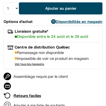
vers
la
Ajouter au panier
même
page.
Options d’achat
Disponibilités en magasin
Livraison gratuite*
Disponible entre le 24 août et le 29 août
Centre de distribution Québec
Ramassage non disponible
Impossible de voir ce produit en magasin
Voir tous les magasins
Assemblage requis par le client
Retours faciles
Ajouter à ma liste de souhaits