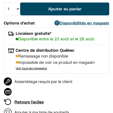
vers
la
Ajouter au panier
même
page.
Options d’achat
Disponibilités en magasin
Livraison gratuite*
Disponible entre le 23 août et le 28 août
Centre de distribution Québec
Ramassage non disponible
Impossible de voir ce produit en magasin
Voir tous les magasins
Assemblage requis par le client
Retours faciles
Ajouter à ma liste de souhaits