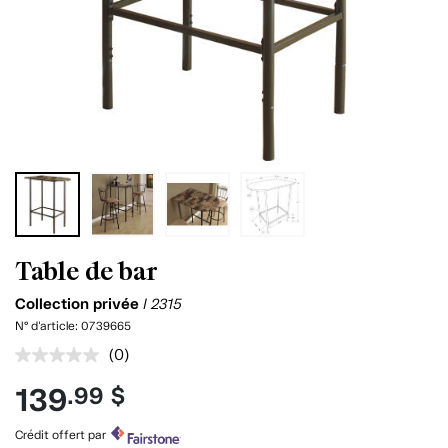
Table de bar
Collection privée
I 2315
N° d'article:
0739665
(0)
Aucune
cote
139
.99 $
pour
ce
produit.
Crédit offert par
Lien