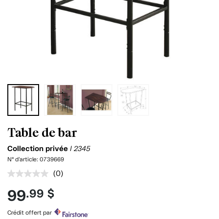
Table de bar
Collection privée
I 2345
N° d'article:
0739669
(0)
Aucune
cote
99
.99 $
pour
ce
produit.
Crédit offert par
Lien