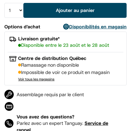
vers
la
Ajouter au panier
même
page.
Options d’achat
Disponibilités en magasin
Livraison gratuite*
Disponible entre le 23 août et le 28 août
Centre de distribution Québec
Ramassage non disponible
Impossible de voir ce produit en magasin
Voir tous les magasins
Assemblage requis par le client
Vous avez des questions?
Service de
Parlez avec un expert Tanguay.
rappel