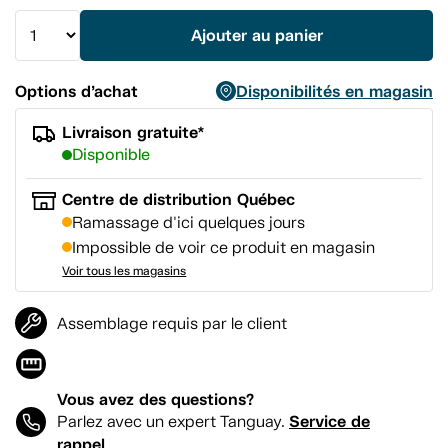
la
même
Ajouter au panier
page.
Options d’achat
Disponibilités en magasin
Livraison gratuite*
Disponible
Centre de distribution Québec
Ramassage d'ici quelques jours
Impossible de voir ce produit en magasin
Voir tous les magasins
Assemblage requis par le client
Vous avez des questions?
Service de
Parlez avec un expert Tanguay.
rappel