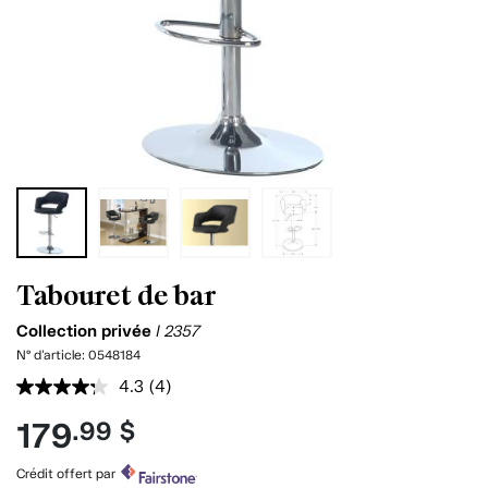
Tabouret de bar
Collection privée
I 2357
N° d'article:
0548184
4.3
(4)
Lire
les
179
.99 $
4
commentaires.
Lien
Crédit offert par
vers