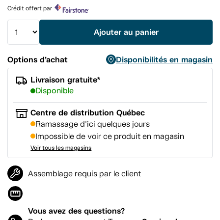
vers
Crédit offert par
la
même
page.
Ajouter au panier
Options d’achat
Disponibilités en magasin
Livraison gratuite*
Disponible
Centre de distribution Québec
Ramassage d'ici quelques jours
Impossible de voir ce produit en magasin
Voir tous les magasins
Assemblage requis par le client
Vous avez des questions?