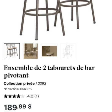
Ensemble de 2 tabourets de bar
pivotant
Collection privée
I 2393
N° d'article:
0563312
4.0
(1)
Lire
1
189
.99 $
commentaire.
Lien