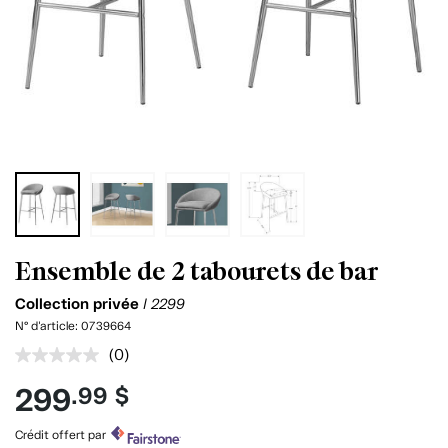
Ensemble de 2 tabourets de bar
Collection privée
I 2299
N° d'article:
0739664
(0)
Aucune
cote
299
.99 $
pour
ce
produit.
Crédit offert par
Lien