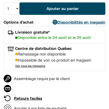
vers
la
Ajouter au panier
même
page.
Options d’achat
Disponibilités en magasin
Livraison gratuite*
Disponible entre le 24 août et le 29 août
Centre de distribution Québec
Ramassage non disponible
Impossible de voir ce produit en magasin
Voir tous les magasins
Assemblage requis par le client
Retours faciles
Ajouter à ma liste de souhaits