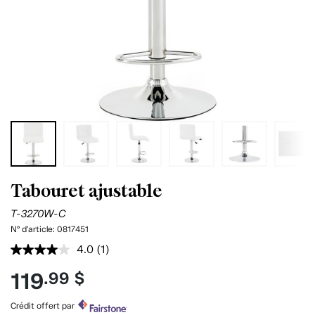
Tabouret ajustable
T-3270W-C
N° d'article:
0817451
4.0
(1)
Lire
1
119
.99 $
commentaire.
Lien
vers
Crédit offert par
la