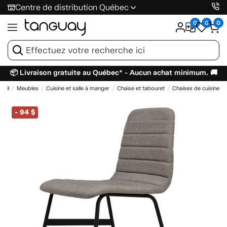
Centre de distribution Québec
0
0
0
📦 Livraison gratuite au Québec* - Aucun achat minimum. 🚚
ueil
Meubles
Cuisine et salle à manger
Chaise et tabouret
Chaises de cuisine
-
94 $