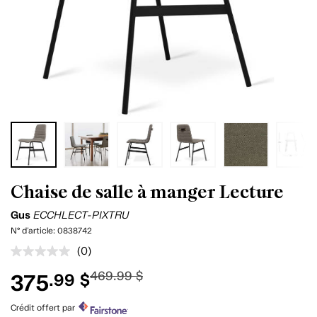
Chaise de salle à manger Lecture
Gus
ECCHLECT-PIXTRU
N° d'article:
0838742
(0)
Aucune
cote
469.99 $
375
.99 $
pour
ce
produit.
Crédit offert par
Lien