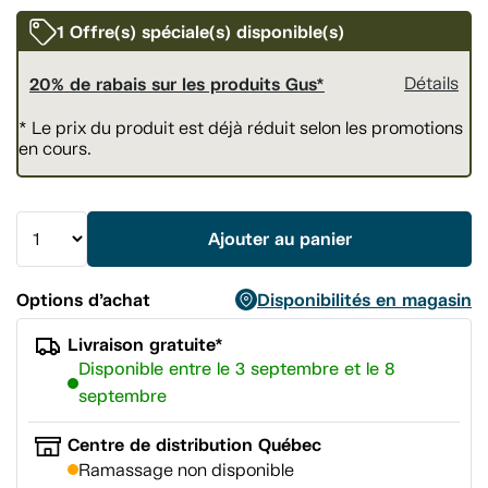
vers
la
1 Offre(s) spéciale(s) disponible(s)
même
page.
20% de rabais sur les produits Gus*
Détails
* Le prix du produit est déjà réduit selon les promotions
en cours.
Ajouter au panier
Options d’achat
Disponibilités en magasin
Livraison gratuite*
Disponible entre le 3 septembre et le 8
septembre
Centre de distribution Québec
Ramassage non disponible