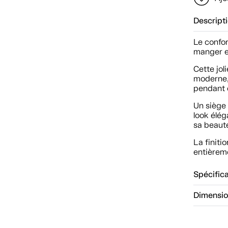
Descript
Le confor
manger e
Cette jol
moderne,
pendant 
Un siège 
look élé
sa beaut
La finiti
entièrem
Spécific
Dimensi