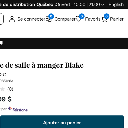
 de distribution Québec :
Ouvert : 10:00 | 21:00
English
0
0
0
Se connecter
Comparer
Favoris
Panier
🚚
e de salle à manger Blake
K-C
0851283
(0)
Aucune
cote
99 $
pour
ce
produit.
t par
Lien
vers
Ajouter au panier
la
même