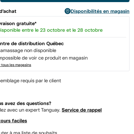
page.
d’achat
Disponibilités en magasin
vraison gratuite*
isponible entre le 23 octobre et le 28 octobre
ntre de distribution Québec
amassage non disponible
mpossible de voir ce produit en magasin
r tous les magasins
emblage requis par le client
s avez des questions?
Service de rappel
lez avec un expert Tanguay.
ours faciles
uter à ma liste de souhaits