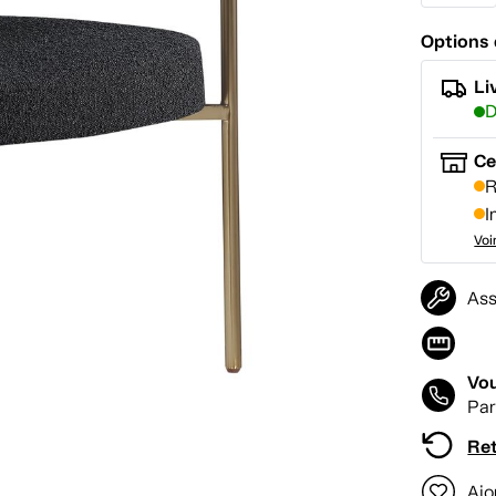
Options 
Li
D
Ce
R
I
Voi
Ass
Vou
Par
Ret
Ajo