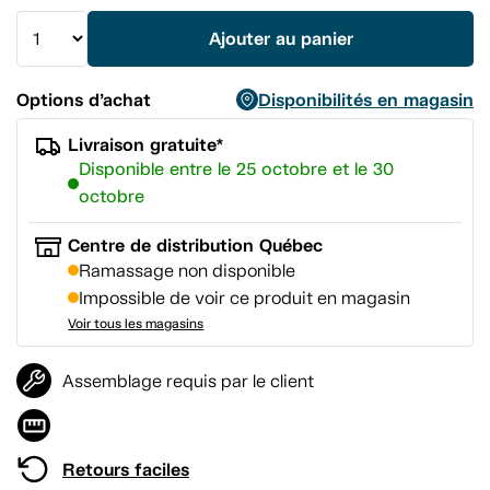
vers
la
Ajouter au panier
même
page.
Options d’achat
Disponibilités en magasin
Livraison gratuite*
Disponible entre le 25 octobre et le 30
octobre
Centre de distribution Québec
Ramassage non disponible
Impossible de voir ce produit en magasin
Voir tous les magasins
Assemblage requis par le client
Retours faciles