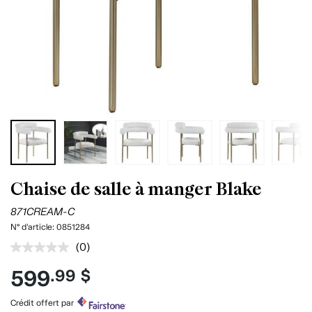
Chaise de salle à manger Blake
871CREAM-C
N° d'article:
0851284
(0)
Aucune
cote
599
.99 $
pour
ce
produit.
Crédit offert par
Lien