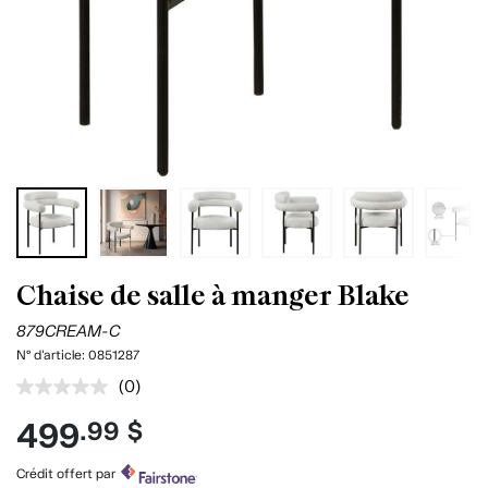
Chaise de salle à manger Blake
879CREAM-C
N° d'article:
0851287
(0)
Aucune
cote
499
.99 $
pour
ce
produit.
Crédit offert par
Lien