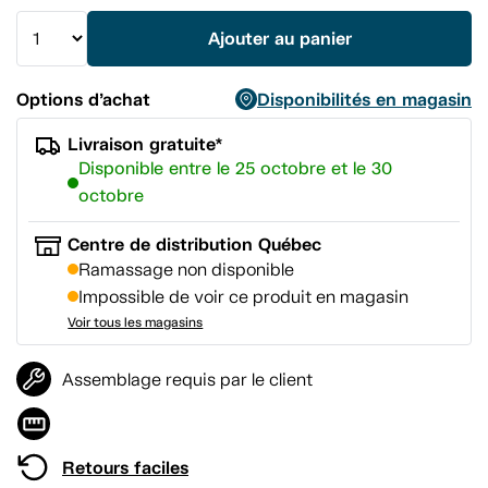
vers
la
Ajouter au panier
même
page.
Options d’achat
Disponibilités en magasin
Livraison gratuite*
Disponible entre le 25 octobre et le 30
octobre
Centre de distribution Québec
Ramassage non disponible
Impossible de voir ce produit en magasin
Voir tous les magasins
Assemblage requis par le client
Retours faciles