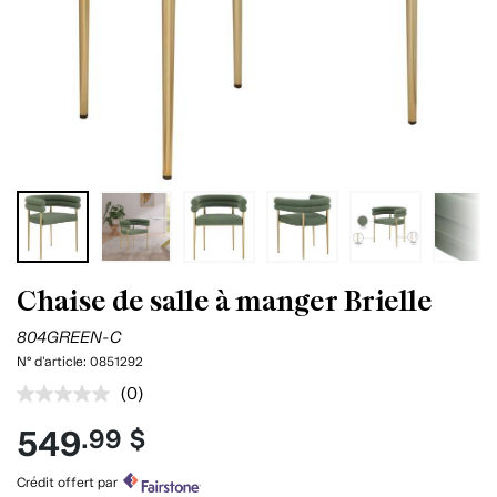
Chaise de salle à manger Brielle
804GREEN-C
N° d'article:
0851292
(0)
Aucune
cote
549
.99 $
pour
ce
produit.
Crédit offert par
Lien