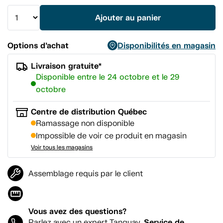
vers
la
Ajouter au panier
même
page.
Options d’achat
Disponibilités en magasin
Livraison gratuite*
Disponible entre le 24 octobre et le 29
octobre
Centre de distribution Québec
Ramassage non disponible
Impossible de voir ce produit en magasin
Voir tous les magasins
Assemblage requis par le client
Vous avez des questions?
Service de
Parlez avec un expert Tanguay.