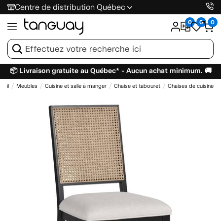
Centre de distribution Québec
0
0
0
📦 Livraison gratuite au Québec* - Aucun achat minimum. 🚚
ueil
Meubles
Cuisine et salle à manger
Chaise et tabouret
Chaises de cuisine