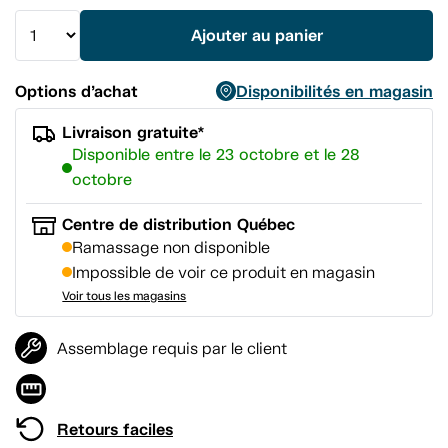
vers
la
Ajouter au panier
même
page.
Options d’achat
Disponibilités en magasin
Livraison gratuite*
Disponible entre le 23 octobre et le 28
octobre
Centre de distribution Québec
Ramassage non disponible
Impossible de voir ce produit en magasin
Voir tous les magasins
Assemblage requis par le client
Retours faciles