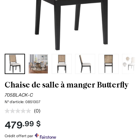
Chaise de salle à manger Butterfly
705BLACK-C
N° d'article:
0851307
(0)
Aucune
cote
479
.99 $
pour
ce
produit.
Crédit offert par
Lien