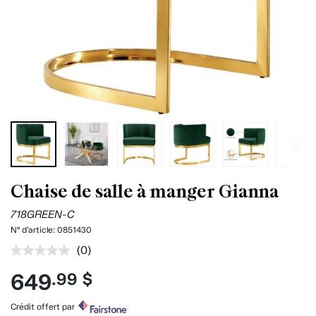
Chaise de salle à manger Gianna
718GREEN-C
N° d'article:
0851430
(0)
Aucune
cote
649
.99 $
pour
ce
produit.
Crédit offert par
Lien