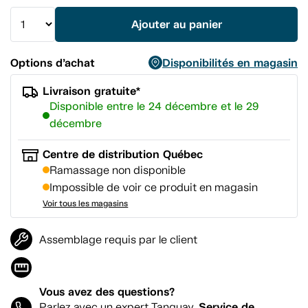
vers
la
Ajouter au panier
même
page.
Options d’achat
Disponibilités en magasin
Livraison gratuite*
Disponible entre le 24 décembre et le 29
décembre
Centre de distribution Québec
Ramassage non disponible
Impossible de voir ce produit en magasin
Voir tous les magasins
Assemblage requis par le client
Vous avez des questions?
Service de
Parlez avec un expert Tanguay.