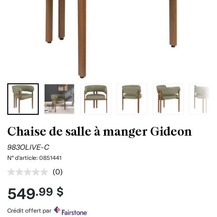
Chaise de salle à manger Gideon
983OLIVE-C
N° d'article:
0851441
(0)
Aucune
cote
549
.99 $
pour
ce
produit.
Crédit offert par
Lien