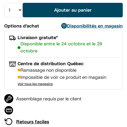
vers
la
Ajouter au panier
même
page.
Options d’achat
Disponibilités en magasin
Livraison gratuite*
Disponible entre le 24 octobre et le 29
octobre
Centre de distribution Québec
Ramassage non disponible
Impossible de voir ce produit en magasin
Voir tous les magasins
Assemblage requis par le client
Retours faciles