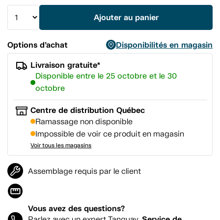
vers
la
Ajouter au panier
même
page.
Options d’achat
Disponibilités en magasin
Livraison gratuite*
Disponible entre le 25 octobre et le 30
octobre
Centre de distribution Québec
Ramassage non disponible
Impossible de voir ce produit en magasin
Voir tous les magasins
Assemblage requis par le client
Vous avez des questions?
Service de
Parlez avec un expert Tanguay.